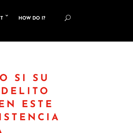
U
T
HOW DO I?
O SI SU
 DELITO
EN ESTE
ISTENCIA
A